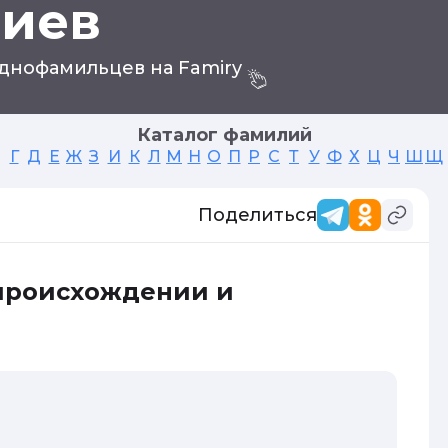
тиев
днофамильцев на Famiry
Каталог фамилий
Г
Д
Е
Ж
З
И
К
Л
М
Н
О
П
Р
С
Т
У
Ф
Х
Ц
Ч
Ш
Щ
Поделиться
 происхождении и