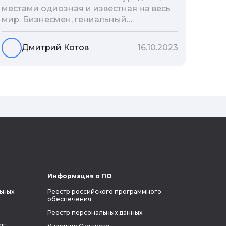
местами одиозная и известная на весь
мир. Бизнесмен, гениальный
изобретатель и миллиардер, живой
прообраз экранного Железного
Дмитрий Котов
16.10.2023
человека — настоящий супергерой в
реальной жизни, создающий
электромобиль будущего и нацеленный
на колонизацию Марса. Мы решили
узнать побольше об одном из самых
влиятельных людей планеты и
поделиться с читателями блога фактами
из его биографии.
Информация о ПО
ьных
Реестр российского программного
обеспечения
Реестр персональных данных