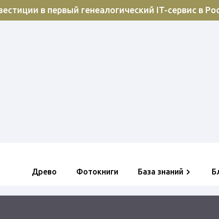
естиции в первый генеалогический IT-сервис в Ро
Древо
Фотокниги
База знаний
Б