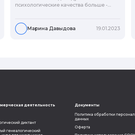
психологические качества больше -
гены или воспитание и образование
человека. В астрологической практике
существует понятие геноскоп - влияние
Марина Давыдова
19.01.2023
семи поколений предков на судьбу
потомков. Пробуем разобраться, стоит
ли всецело ориентироваться на
наследственность.
мерческая деятельность
Документы
Политика обработки персонал
данных
огический диктант
Оферта
ый генеалогический