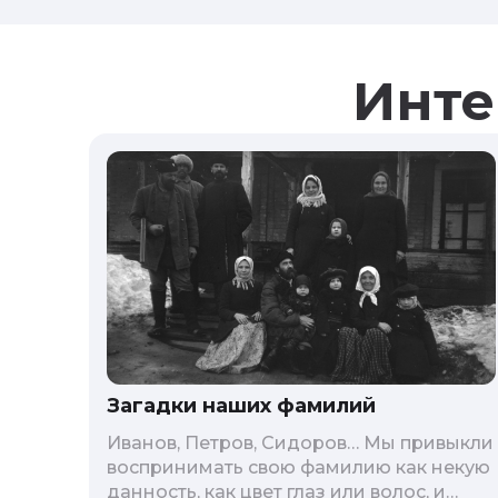
Инте
Загадки наших фамилий
Иванов, Петров, Сидоров… Мы привыкли
воспринимать свою фамилию как некую
данность, как цвет глаз или волос, и