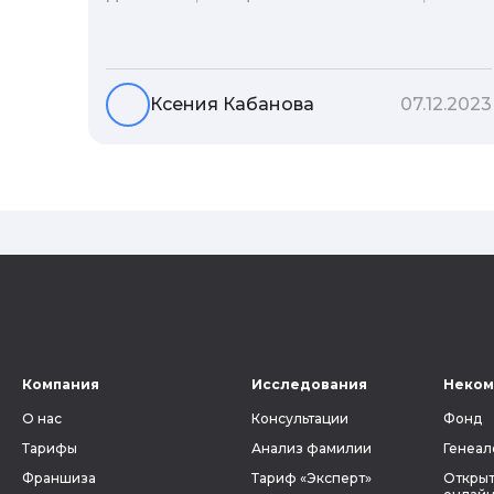
редко кто из нас решается ее сменить.
Но что скрывается за порой
неблагозвучной или, наоборот,
«дворянской» фамилией, и какие
Ксения Кабанова
07.12.2023
секреты она может раскрыть о судьбе
рода?
Компания
Исследования
Неком
О нас
Консультации
Фонд
Тарифы
Анализ фамилии
Генеал
Франшиза
Тариф «Эксперт»
Открыт