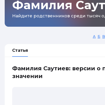
Фамилия Сау
Найдите родственников среди тысяч о
А
Б
В
Статья
Фамилия Саутиев: версии о
значении