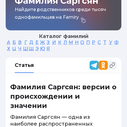
Фамилия Саргсян
Найдите родственников среди тысяч
однофамильцев на Famiry
Каталог фамилий
А
Б
В
Г
Д
Е
Ж
З
И
К
Л
М
Н
О
П
Р
С
Т
У
Ф
Х
Ц
Ч
Ш
Щ
Э
Ю
Я
Статья
Фамилия Саргсян: версии о
происхождении и
значении
Фамилия Саргсян — одна из
наиболее распространенных