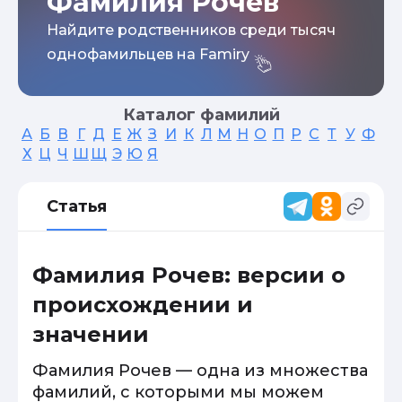
Фамилия Рочев
Найдите родственников среди тысяч
однофамильцев на Famiry
Каталог фамилий
А
Б
В
Г
Д
Е
Ж
З
И
К
Л
М
Н
О
П
Р
С
Т
У
Ф
Х
Ц
Ч
Ш
Щ
Э
Ю
Я
Статья
Фамилия Рочев: версии о
происхождении и
значении
Фамилия Рочев — одна из множества
фамилий, с которыми мы можем