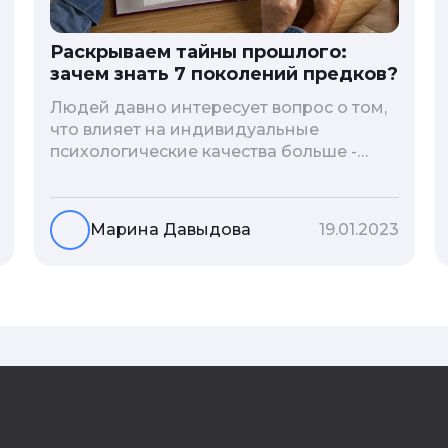
Раскрываем тайны прошлого:
зачем знать 7 поколений предков?
Людей давно интересует вопрос о том,
что влияет на индивидуальные
психологические качества больше -
гены или воспитание и образование
человека. В астрологической практике
существует понятие геноскоп - влияние
Марина Давыдова
19.01.2023
семи поколений предков на судьбу
потомков. Пробуем разобраться, стоит
ли всецело ориентироваться на
наследственность.