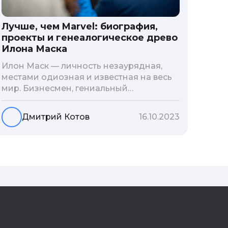
Лучше, чем Marvel: биография,
проекты и генеалогическое древо
Илона Маска
Илон Маск — личность незаурядная,
местами одиозная и известная на весь
мир. Бизнесмен, гениальный
изобретатель и миллиардер, живой
прообраз экранного Железного
Дмитрий Котов
16.10.2023
человека — настоящий супергерой в
реальной жизни, создающий
электромобиль будущего и нацеленный
на колонизацию Марса. Мы решили
узнать побольше об одном из самых
влиятельных людей планеты и
поделиться с читателями блога фактами
из его биографии.