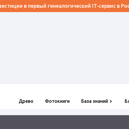
естиции в первый генеалогический IT-сервис в Ро
Древо
Фотокниги
База знаний
Б