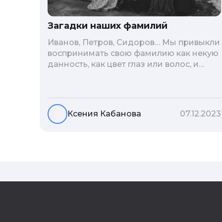
Загадки наших фамилий
Иванов, Петров, Сидоров… Мы привыкли
воспринимать свою фамилию как некую
данность, как цвет глаз или волос, и
редко кто из нас решается ее сменить.
Но что скрывается за порой
неблагозвучной или, наоборот,
«дворянской» фамилией, и какие
Ксения Кабанова
07.12.2023
секреты она может раскрыть о судьбе
рода?