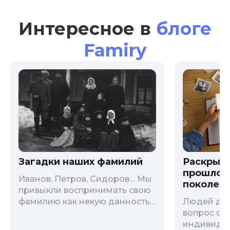
Интересное в
блоге
Famiry
Загадки наших фамилий
Раскрыв
прошлого
Иванов, Петров, Сидоров… Мы
поколени
привыкли воспринимать свою
фамилию как некую данность,
Людей дав
как цвет глаз или волос, и
вопрос о т
редко кто из нас решается ее
индивиду