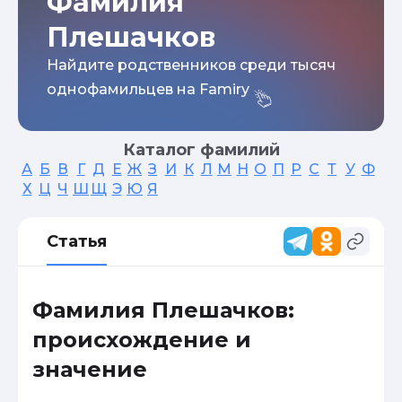
Фамилия
Плешачков
Найдите родственников среди тысяч
однофамильцев на Famiry
Каталог фамилий
А
Б
В
Г
Д
Е
Ж
З
И
К
Л
М
Н
О
П
Р
С
Т
У
Ф
Х
Ц
Ч
Ш
Щ
Э
Ю
Я
Статья
Фамилия Плешачков:
происхождение и
значение