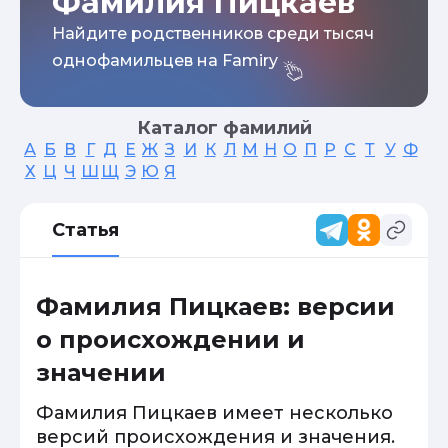
Фамилия Пицкаев
Найдите родственников среди тысяч
однофамильцев на Famiry
Каталог фамилий
А
Б
В
Г
Д
Е
Ж
З
И
К
Л
М
Н
О
П
Р
С
Т
У
Ф
Х
Ц
Ч
Ш
Щ
Э
Ю
Я
Статья
Фамилия Пицкаев: версии
о происхождении и
значении
Фамилия Пицкаев имеет несколько
версий происхождения и значения.