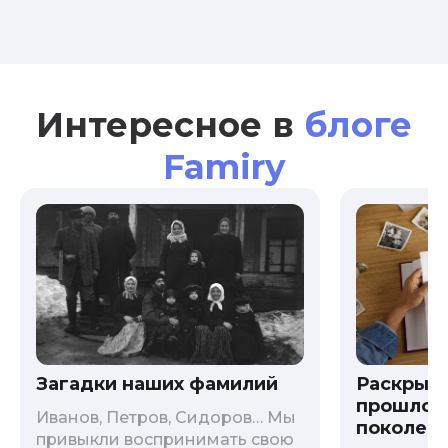
Интересное в
блоге
Famiry
Загадки наших фамилий
Раскрыв
прошлого
Иванов, Петров, Сидоров… Мы
поколени
привыкли воспринимать свою