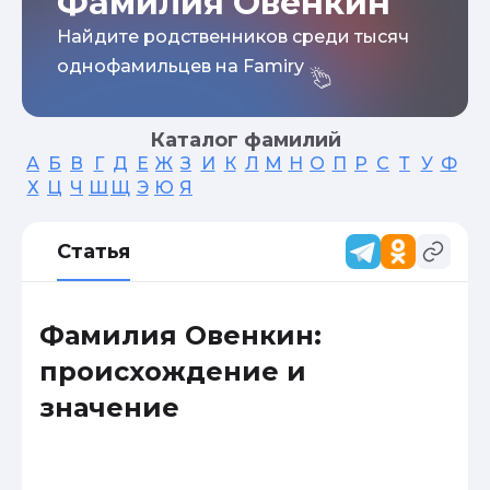
Фамилия Овенкин
Найдите родственников среди тысяч
однофамильцев на Famiry
Каталог фамилий
А
Б
В
Г
Д
Е
Ж
З
И
К
Л
М
Н
О
П
Р
С
Т
У
Ф
Х
Ц
Ч
Ш
Щ
Э
Ю
Я
Статья
Фамилия Овенкин:
происхождение и
значение