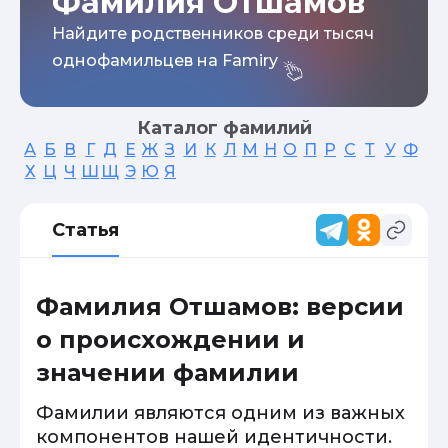
Фамилия Отшамов
Найдите родственников среди тысяч
однофамильцев на Famiry
Каталог фамилий
А
Б
В
Г
Д
Е
Ж
З
И
К
Л
М
Н
О
П
Р
С
Т
У
Ф
Х
Ц
Ч
Ш
Щ
Э
Ю
Я
Статья
Фамилия Отшамов: версии
о происхождении и
значении фамилии
Фамилии являются одним из важных
компонентов нашей идентичности.