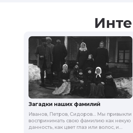
Инте
Загадки наших фамилий
Иванов, Петров, Сидоров… Мы привыкли
воспринимать свою фамилию как некую
данность, как цвет глаз или волос, и