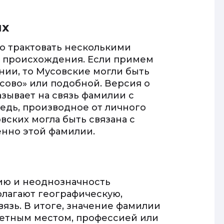
их
о трактовать несколькими
е происхождения. Если примем
ии, то Мусовские могли быть
сово» или подобной. Версия о
ывает на связь фамилии с
едь, производное от личного
вских могла быть связана с
енно этой фамилии.
ию и неоднозначность
лагают географическую,
язь. В итоге, значение фамилии
ретным местом, профессией или