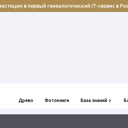
естиции в первый генеалогический IT-сервис в Ро
Древо
Фотокниги
База знаний
Б