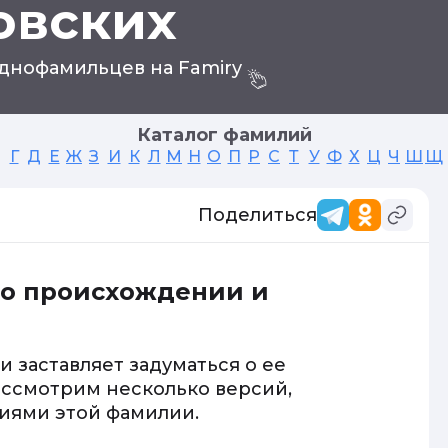
овских
днофамильцев на Famiry
Каталог фамилий
Г
Д
Е
Ж
З
И
К
Л
М
Н
О
П
Р
С
Т
У
Ф
Х
Ц
Ч
Ш
Щ
Поделиться
 о происхождении и
 заставляет задуматься о ее
ассмотрим несколько версий,
иями этой фамилии.