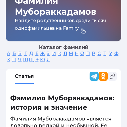
Фамилия
Мубораккадамов
Найдите родственников среди тысяч
однофамильцев на Famiry
Каталог фамилий
А
Б
В
Г
Д
Е
Ж
З
И
К
Л
М
Н
О
П
Р
С
Т
У
Ф
Х
Ц
Ч
Ш
Щ
Э
Ю
Я
Статья
Фамилия Мубораккадамов:
история и значение
Фамилия Мубораккадамов является
довольно редкой и необычной. Ее