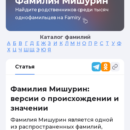
Фамилия Мишурин
Найдите родственников среди тысяч
однофамильцев на Famiry
Каталог фамилий
А
Б
В
Г
Д
Е
Ж
З
И
К
Л
М
Н
О
П
Р
С
Т
У
Ф
Х
Ц
Ч
Ш
Щ
Э
Ю
Я
Статья
Фамилия Мишурин:
версии о происхождении и
значении
Фамилия Мишурин является одной
из распространенных фамилий,