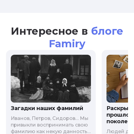
Интересное в
блоге
Famiry
Загадки наших фамилий
Раскрыв
прошлого
Иванов, Петров, Сидоров… Мы
поколени
привыкли воспринимать свою
фамилию как некую данность,
Людей дав