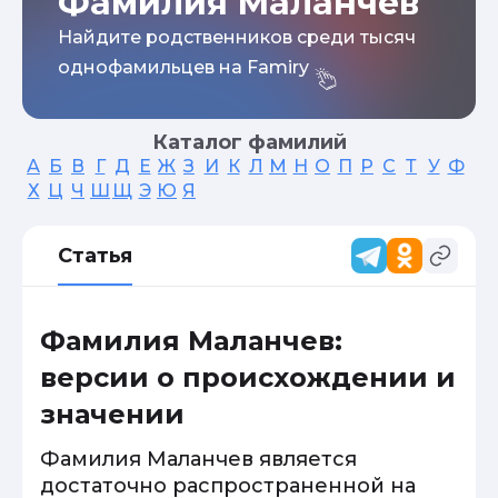
Фамилия Маланчев
Найдите родственников среди тысяч
однофамильцев на Famiry
Каталог фамилий
А
Б
В
Г
Д
Е
Ж
З
И
К
Л
М
Н
О
П
Р
С
Т
У
Ф
Х
Ц
Ч
Ш
Щ
Э
Ю
Я
Статья
Фамилия Маланчев:
версии о происхождении и
значении
Фамилия Маланчев является
достаточно распространенной на