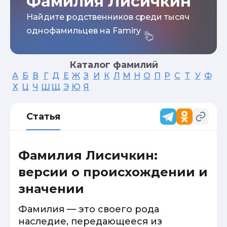
Фамилия Лисичкин
Найдите родственников среди тысяч
однофамильцев на Famiry
Каталог фамилий
А
Б
В
Г
Д
Е
Ж
З
И
К
Л
М
Н
О
П
Р
С
Т
У
Ф
Х
Ц
Ч
Ш
Щ
Э
Ю
Я
Статья
Фамилия Лисичкин:
версии о происхождении и
значении
Фамилия — это своего рода
наследие, передающееся из