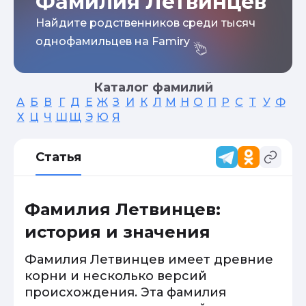
Фамилия Летвинцев
Найдите родственников среди тысяч
однофамильцев на Famiry
Каталог фамилий
А
Б
В
Г
Д
Е
Ж
З
И
К
Л
М
Н
О
П
Р
С
Т
У
Ф
Х
Ц
Ч
Ш
Щ
Э
Ю
Я
Статья
Фамилия Летвинцев:
история и значения
Фамилия Летвинцев имеет древние
корни и несколько версий
происхождения. Эта фамилия