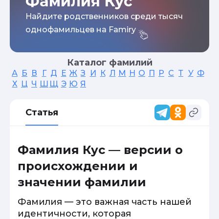
Фамилия Кус
Найдите родственников среди тысяч
однофамильцев на Famiry
Каталог фамилий
А
Б
В
Г
Д
Е
Ж
З
И
К
Л
М
Н
О
П
Р
С
Т
У
Ф
Х
Ц
Ч
Ш
Щ
Э
Ю
Я
Статья
Фамилия Кус — версии о
происхождении и
значении фамилии
Фамилия — это важная часть нашей
идентичности, которая