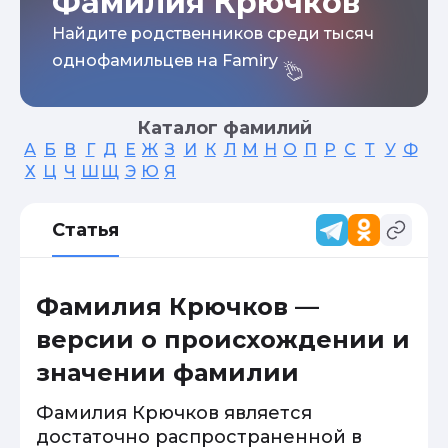
Фамилия Крючков
Найдите родственников среди тысяч
однофамильцев на Famiry
Каталог фамилий
А
Б
В
Г
Д
Е
Ж
З
И
К
Л
М
Н
О
П
Р
С
Т
У
Ф
Х
Ц
Ч
Ш
Щ
Э
Ю
Я
Статья
Фамилия Крючков —
версии о происхождении и
значении фамилии
Фамилия Крючков является
достаточно распространенной в