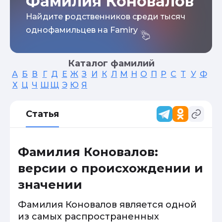
Фамилия Коновалов
Найдите родственников среди тысяч
однофамильцев на Famiry
Каталог фамилий
А
Б
В
Г
Д
Е
Ж
З
И
К
Л
М
Н
О
П
Р
С
Т
У
Ф
Х
Ц
Ч
Ш
Щ
Э
Ю
Я
Статья
Фамилия Коновалов:
версии о происхождении и
значении
Фамилия Коновалов является одной
из самых распространенных