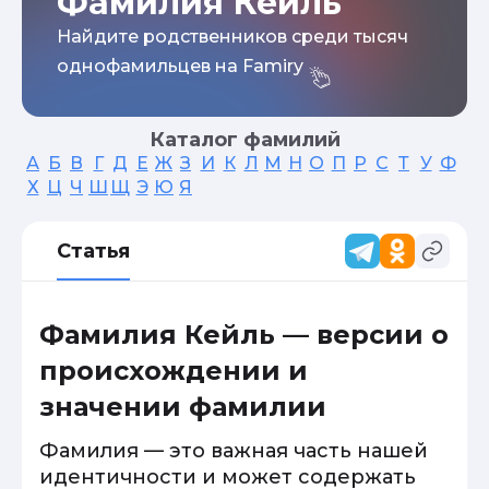
Фамилия Кейль
Найдите родственников среди тысяч
однофамильцев на Famiry
Каталог фамилий
А
Б
В
Г
Д
Е
Ж
З
И
К
Л
М
Н
О
П
Р
С
Т
У
Ф
Х
Ц
Ч
Ш
Щ
Э
Ю
Я
Статья
Фамилия Кейль — версии о
происхождении и
значении фамилии
Фамилия — это важная часть нашей
идентичности и может содержать