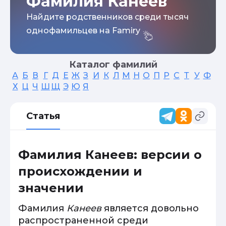
Фамилия Канеев
Найдите родственников среди тысяч
однофамильцев на Famiry
Каталог фамилий
А
Б
В
Г
Д
Е
Ж
З
И
К
Л
М
Н
О
П
Р
С
Т
У
Ф
Х
Ц
Ч
Ш
Щ
Э
Ю
Я
Статья
Фамилия Канеев: версии о
происхождении и
значении
Фамилия
Канеев
является довольно
распространенной среди