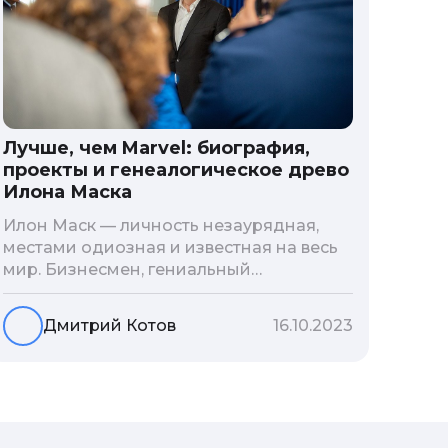
Лучше, чем Marvel: биография,
проекты и генеалогическое древо
Илона Маска
Илон Маск — личность незаурядная,
местами одиозная и известная на весь
мир. Бизнесмен, гениальный
изобретатель и миллиардер, живой
прообраз экранного Железного
Дмитрий Котов
16.10.2023
человека — настоящий супергерой в
реальной жизни, создающий
электромобиль будущего и нацеленный
на колонизацию Марса. Мы решили
узнать побольше об одном из самых
влиятельных людей планеты и