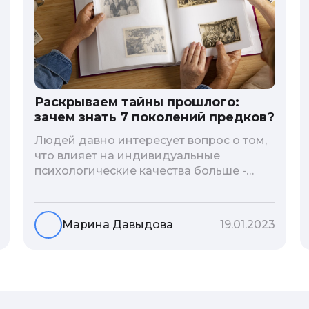
Раскрываем тайны прошлого:
зачем знать 7 поколений предков?
Людей давно интересует вопрос о том,
что влияет на индивидуальные
психологические качества больше -
гены или воспитание и образование
человека. В астрологической практике
существует понятие геноскоп - влияние
Марина Давыдова
19.01.2023
семи поколений предков на судьбу
потомков. Пробуем разобраться, стоит
ли всецело ориентироваться на
наследственность.