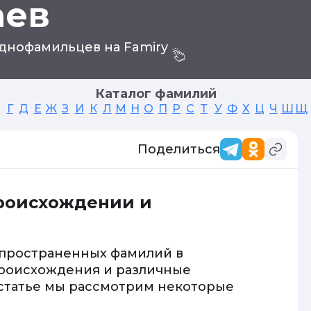
аев
днофамильцев на Famiry
Каталог фамилий
Г
Д
Е
Ж
З
И
К
Л
М
Н
О
П
Р
С
Т
У
Ф
Х
Ц
Ч
Ш
Щ
Поделиться
происхождении и
спространенных фамилий в
происхождения и различные
 статье мы рассмотрим некоторые