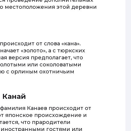
тся проведение дополнительных
го местоположения этой деревни
происходит от слова «кана».
начает «золото», а с тюркских
ная версия предполагает, что
 золотыми или соколоватыми
зью с орлиным охотничьим
и Канай
 фамилия Канаев происходит от
ют японское происхождение и
ается, что прародители
 иностранными гостями или