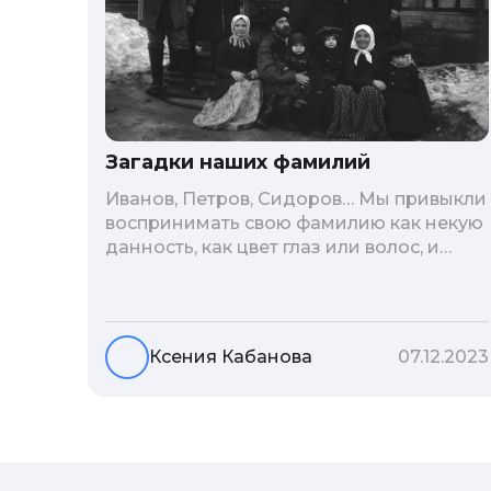
Загадки наших фамилий
Иванов, Петров, Сидоров… Мы привыкли
воспринимать свою фамилию как некую
данность, как цвет глаз или волос, и
редко кто из нас решается ее сменить.
Но что скрывается за порой
неблагозвучной или, наоборот,
«дворянской» фамилией, и какие
Ксения Кабанова
07.12.2023
секреты она может раскрыть о судьбе
рода?