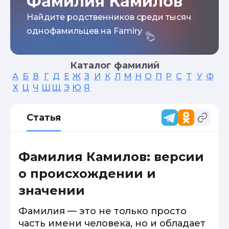
Фамилия Камилов
Найдите родственников среди тысяч
однофамильцев на Famiry
Каталог фамилий
А
Б
В
Г
Д
Е
Ж
З
И
К
Л
М
Н
О
П
Р
С
Т
У
Ф
Х
Ц
Ч
Ш
Щ
Э
Ю
Я
Статья
Фамилия Камилов: версии
о происхождении и
значении
Фамилия — это не только просто
часть имени человека, но и обладает