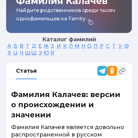
Фамилия Калачев
Найдите родственников среди тысяч
однофамильцев на Famiry
Каталог фамилий
А
Б
В
Г
Д
Е
Ж
З
И
К
Л
М
Н
О
П
Р
С
Т
У
Ф
Х
Ц
Ч
Ш
Щ
Э
Ю
Я
Статья
Фамилия Калачев: версии
о происхождении и
значении
Фамилия Калачев является довольно
распространенной в русском