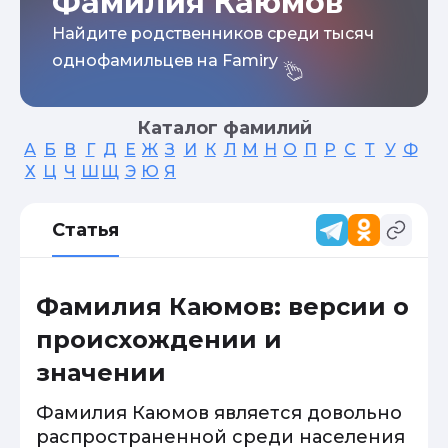
Фамилия Каюмов
Найдите родственников среди тысяч
однофамильцев на Famiry
Каталог фамилий
А
Б
В
Г
Д
Е
Ж
З
И
К
Л
М
Н
О
П
Р
С
Т
У
Ф
Х
Ц
Ч
Ш
Щ
Э
Ю
Я
Статья
Фамилия Каюмов: версии о
происхождении и
значении
Фамилия Каюмов является довольно
распространенной среди населения