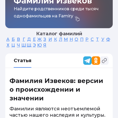
Фамилия Извеков
Найдите родственников среди тысяч
однофамильцев на Famiry
Каталог фамилий
А
Б
В
Г
Д
Е
Ж
З
И
К
Л
М
Н
О
П
Р
С
Т
У
Ф
Х
Ц
Ч
Ш
Щ
Э
Ю
Я
Статья
Фамилия Извеков: версии
о происхождении и
значении
Фамилии являются неотъемлемой
частью нашего наследия и культуры.