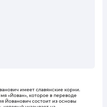
ванович имеет славянские корни.
мя «Йован», которое в переводе
ия Йованович состоит из основы