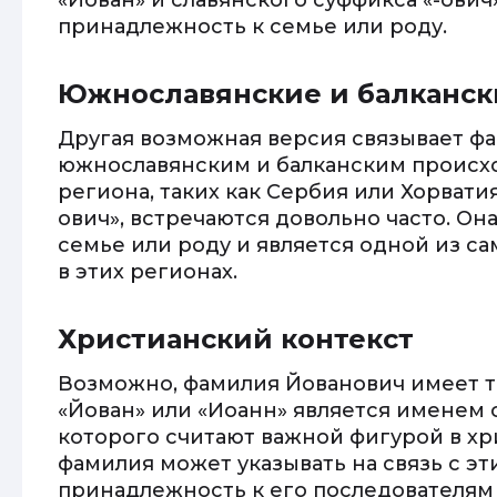
«Йован» и славянского суффикса «-ович
принадлежность к семье или роду.
Южнославянские и балканс
Другая возможная версия связывает ф
южнославянским и балканским происхо
региона, таких как Сербия или Хорвати
ович», встречаются довольно часто. Он
семье или роду и является одной из 
в этих регионах.
Христианский контекст
Возможно, фамилия Йованович имеет т
«Йован» или «Иоанн» является именем 
которого считают важной фигурой в хри
фамилия может указывать на связь с эт
принадлежность к его последователям