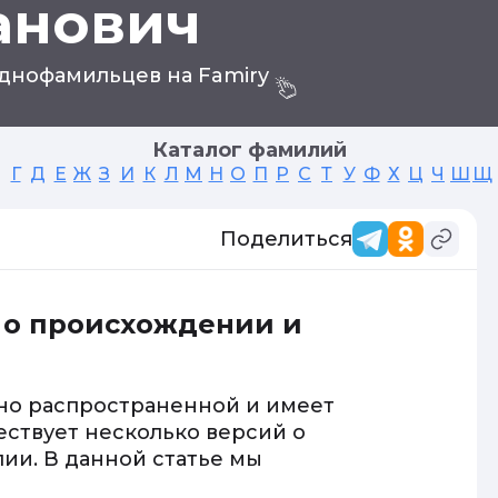
анович
днофамильцев на Famiry
Каталог фамилий
Г
Д
Е
Ж
З
И
К
Л
М
Н
О
П
Р
С
Т
У
Ф
Х
Ц
Ч
Ш
Щ
Поделиться
 о происхождении и
но распространенной и имеет
ествует несколько версий о
ии. В данной статье мы