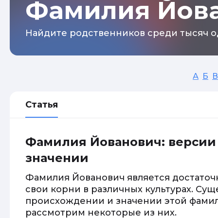
Фамилия Йов
Найдите родственников среди тысяч о
А
Б
В
Статья
Фамилия Йованович: версии
значении
Фамилия Йованович является достаточ
свои корни в различных культурах. Сущ
происхождении и значении этой фамил
рассмотрим некоторые из них.