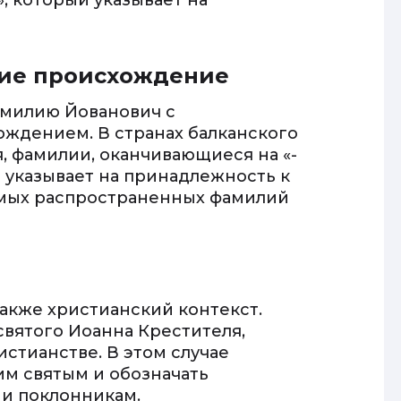
», который указывает на
кие происхождение
амилию Йованович с
ждением. В странах балканского
я, фамилии, оканчивающиеся на «-
а указывает на принадлежность к
самых распространенных фамилий
акже христианский контекст.
святого Иоанна Крестителя,
стианстве. В этом случае
им святым и обозначать
 и поклонникам.