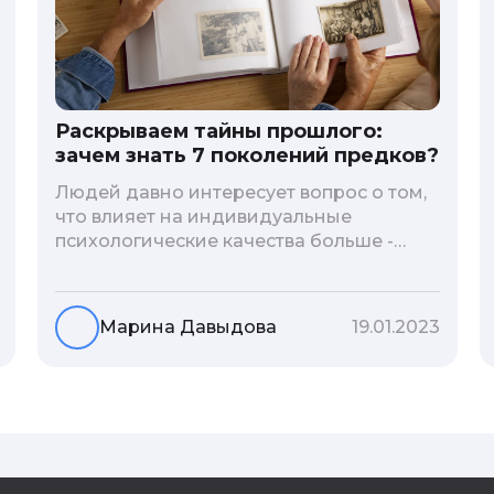
Раскрываем тайны прошлого:
зачем знать 7 поколений предков?
Людей давно интересует вопрос о том,
что влияет на индивидуальные
психологические качества больше -
гены или воспитание и образование
человека. В астрологической практике
существует понятие геноскоп - влияние
Марина Давыдова
19.01.2023
семи поколений предков на судьбу
потомков. Пробуем разобраться, стоит
ли всецело ориентироваться на
наследственность.