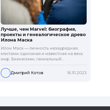
Лучше, чем Marvel: биография,
проекты и генеалогическое древо
Илона Маска
Илон Маск — личность незаурядная,
местами одиозная и известная на весь
мир. Бизнесмен, гениальный
изобретатель и миллиардер, живой
прообраз экранного Железного
Дмитрий Котов
16.10.2023
человека — настоящий супергерой в
реальной жизни, создающий
электромобиль будущего и нацеленный
на колонизацию Марса. Мы решили
узнать побольше об одном из самых
влиятельных людей планеты и
поделиться с читателями блога фактами