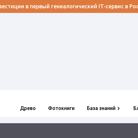
естиции в первый генеалогический IT-сервис в Ро
Древо
Фотокниги
База знаний
Б