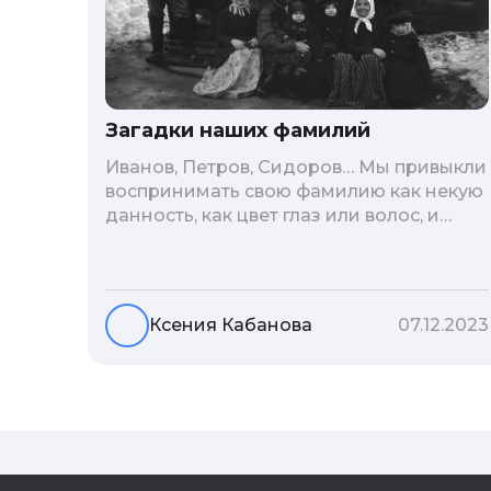
Загадки наших фамилий
Иванов, Петров, Сидоров… Мы привыкли
воспринимать свою фамилию как некую
данность, как цвет глаз или волос, и
редко кто из нас решается ее сменить.
Но что скрывается за порой
неблагозвучной или, наоборот,
«дворянской» фамилией, и какие
Ксения Кабанова
07.12.2023
секреты она может раскрыть о судьбе
рода?