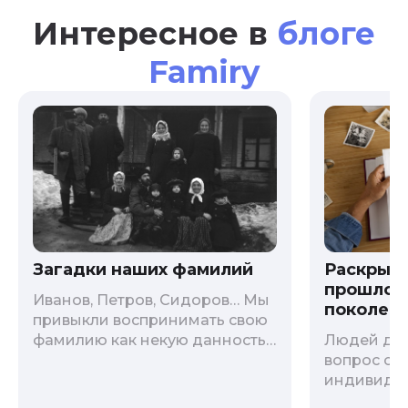
Интересное в
блоге
Famiry
Загадки наших фамилий
Раскрыв
прошлого
Иванов, Петров, Сидоров… Мы
поколени
привыкли воспринимать свою
фамилию как некую данность,
Людей дав
как цвет глаз или волос, и
вопрос о т
редко кто из нас решается ее
индивиду
сменить. Но что скрывается за
психологи