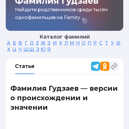
Фамилия Гудзаев
Найдите родственников среди тысяч
однофамильцев на Famiry
Каталог фамилий
А
Б
В
Г
Д
Е
Ж
З
И
К
Л
М
Н
О
П
Р
С
Т
У
Ф
Х
Ц
Ч
Ш
Щ
Э
Ю
Я
Статья
Фамилия Гудзаев — версии
о происхождении и
значении