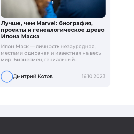
Лучше, чем Marvel: биография,
проекты и генеалогическое древо
Илона Маска
Илон Маск — личность незаурядная,
местами одиозная и известная на весь
мир. Бизнесмен, гениальный
изобретатель и миллиардер, живой
прообраз экранного Железного
Дмитрий Котов
16.10.2023
человека — настоящий супергерой в
реальной жизни, создающий
электромобиль будущего и нацеленный
на колонизацию Марса. Мы решили
узнать побольше об одном из самых
влиятельных людей планеты и
поделиться с читателями блога фактами
из его биографии.