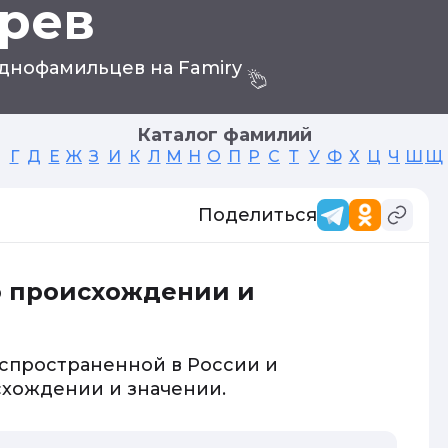
рев
днофамильцев на Famiry
Каталог фамилий
Г
Д
Е
Ж
З
И
К
Л
М
Н
О
П
Р
С
Т
У
Ф
Х
Ц
Ч
Ш
Щ
Поделиться
о происхождении и
аспространенной в России и
схождении и значении.