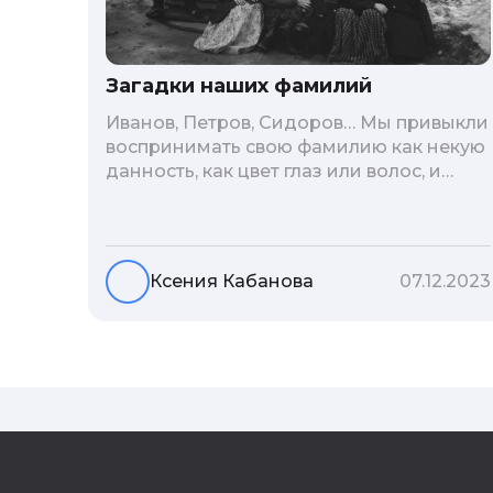
Загадки наших фамилий
Иванов, Петров, Сидоров… Мы привыкли
воспринимать свою фамилию как некую
данность, как цвет глаз или волос, и
редко кто из нас решается ее сменить.
Но что скрывается за порой
неблагозвучной или, наоборот,
«дворянской» фамилией, и какие
Ксения Кабанова
07.12.2023
секреты она может раскрыть о судьбе
рода?