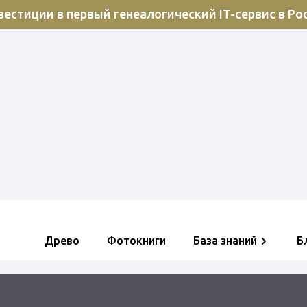
естиции в первый генеалогический IT-сервис в Ро
Древо
Фотокниги
База знаний
Б