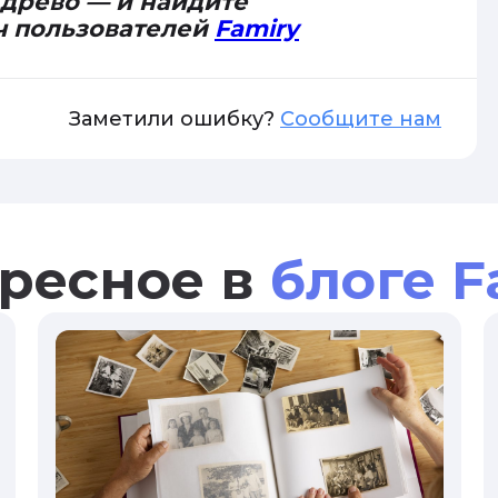
 древо — и найдите
ч пользователей
Famiry
Заметили ошибку?
Сообщите нам
ресное в
блоге F