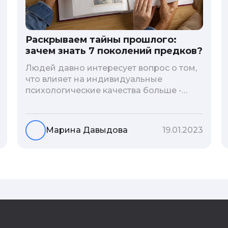
Раскрываем тайны прошлого:
зачем знать 7 поколений предков?
Людей давно интересует вопрос о том,
что влияет на индивидуальные
психологические качества больше -
гены или воспитание и образование
человека. В астрологической практике
существует понятие геноскоп - влияние
Марина Давыдова
19.01.2023
семи поколений предков на судьбу
потомков. Пробуем разобраться, стоит
ли всецело ориентироваться на
наследственность.