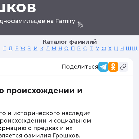
шков
днофамильцев на Famiry
Каталог фамилий
Г
Д
Е
Ж
З
И
К
Л
М
Н
О
П
Р
С
Т
У
Ф
Х
Ц
Ч
Ш
Щ
Поделиться
о происхождении и
го и исторического наследия
 происхождении и социальном
ормацию о предках и их
вляется фамилия Грошков.