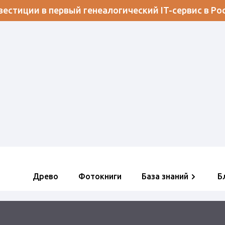
естиции в первый генеалогический IT-сервис в Ро
Древо
Фотокниги
База знаний
Б