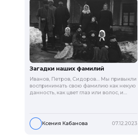
Загадки наших фамилий
Иванов, Петров, Сидоров… Мы привыкли
воспринимать свою фамилию как некую
данность, как цвет глаз или волос, и
редко кто из нас решается ее сменить.
Но что скрывается за порой
неблагозвучной или, наоборот,
«дворянской» фамилией, и какие
Ксения Кабанова
07.12.2023
секреты она может раскрыть о судьбе
рода?