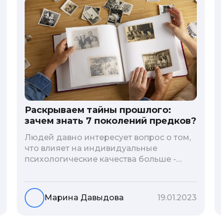
Раскрываем тайны прошлого:
зачем знать 7 поколений предков?
Людей давно интересует вопрос о том,
что влияет на индивидуальные
психологические качества больше -
гены или воспитание и образование
человека. В астрологической практике
существует понятие геноскоп - влияние
Марина Давыдова
19.01.2023
семи поколений предков на судьбу
потомков. Пробуем разобраться, стоит