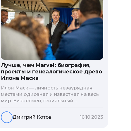
Лучше, чем Marvel: биография,
проекты и генеалогическое древо
Илона Маска
Илон Маск — личность незаурядная,
местами одиозная и известная на весь
мир. Бизнесмен, гениальный
изобретатель и миллиардер, живой
прообраз экранного Железного
Дмитрий Котов
16.10.2023
человека — настоящий супергерой в
реальной жизни, создающий