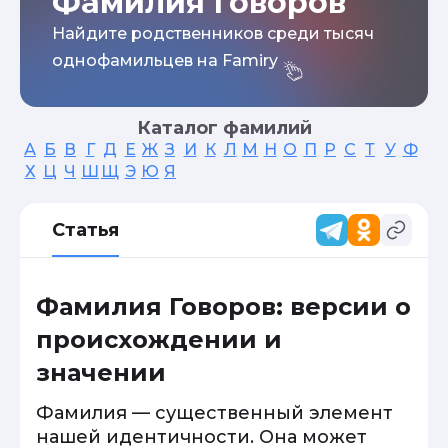
Фамилия Говоров
Найдите родственников среди тысяч
однофамильцев на Famiry
Каталог фамилий
А
Б
В
Г
Д
Е
Ж
З
И
К
Л
М
Н
О
П
Р
С
Т
У
Ф
Х
Ц
Ч
Ш
Щ
Э
Ю
Я
Статья
Фамилия Говоров: версии о
происхождении и
значении
Фамилия — существенный элемент
нашей идентичности. Она может