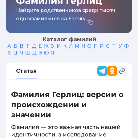
Фамилия Герлиц
Найдите родственников среди тысяч
однофамильцев на Famiry
Каталог фамилий
А
Б
В
Г
Д
Е
Ж
З
И
К
Л
М
Н
О
П
Р
С
Т
У
Ф
Х
Ц
Ч
Ш
Щ
Э
Ю
Я
Статья
Фамилия Герлиц: версии о
происхождении и
значении
Фамилия — это важная часть нашей
идентичности, а исследование