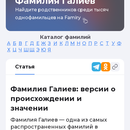
Фамилия Галиев
Найдите родственников среди тысяч
однофамильцев на Famiry
Каталог фамилий
А
Б
В
Г
Д
Е
Ж
З
И
К
Л
М
Н
О
П
Р
С
Т
У
Ф
Х
Ц
Ч
Ш
Щ
Э
Ю
Я
Статья
Фамилия Галиев: версии о
происхождении и
значении
Фамилия Галиев — одна из самых
распространенных фамилий в