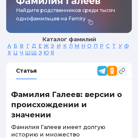
Фамилия Галеев
Найдите родственников среди тысяч
однофамильцев на Famiry
Каталог фамилий
А
Б
В
Г
Д
Е
Ж
З
И
К
Л
М
Н
О
П
Р
С
Т
У
Ф
Х
Ц
Ч
Ш
Щ
Э
Ю
Я
Статья
Фамилия Галеев: версии о
происхождении и
значении
Фамилия Галеев имеет долгую
историю и множество