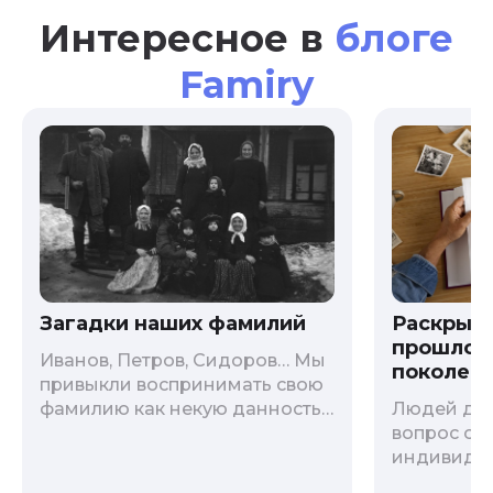
Интересное в
блоге
Famiry
Загадки наших фамилий
Раскрыв
прошлого
Иванов, Петров, Сидоров… Мы
поколени
привыкли воспринимать свою
фамилию как некую данность,
Людей дав
как цвет глаз или волос, и
вопрос о т
редко кто из нас решается ее
индивиду
сменить. Но что скрывается за
психологи