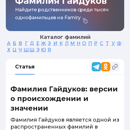
Фамилия Гайдуков
Найдите родственников среди тысяч
однофамильцев на Famiry
Каталог фамилий
А
Б
В
Г
Д
Е
Ж
З
И
К
Л
М
Н
О
П
Р
С
Т
У
Ф
Х
Ц
Ч
Ш
Щ
Э
Ю
Я
Статья
Фамилия Гайдуков: версии
о происхождении и
значении
Фамилия Гайдуков является одной из
распространенных фамилий в