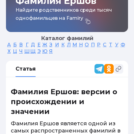
Фамилия Ершов
Найдите родственников среди тысяч
однофамильцев на Famiry
Каталог фамилий
А
Б
В
Г
Д
Е
Ж
З
И
К
Л
М
Н
О
П
Р
С
Т
У
Ф
Х
Ц
Ч
Ш
Щ
Э
Ю
Я
Статья
Фамилия Ершов: версии о
происхождении и
значении
Фамилия Ершов является одной из
самых распространенных фамилий в