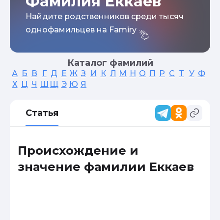
Фамилия Еккаев
Найдите родственников среди тысяч
однофамильцев на Famiry
Каталог фамилий
А
Б
В
Г
Д
Е
Ж
З
И
К
Л
М
Н
О
П
Р
С
Т
У
Ф
Х
Ц
Ч
Ш
Щ
Э
Ю
Я
Статья
Происхождение и
значение фамилии Еккаев