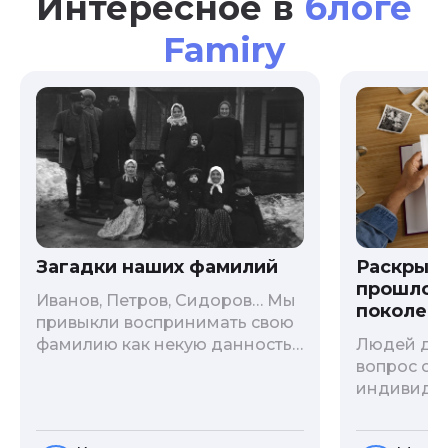
Интересное в
блоге
Famiry
Загадки наших фамилий
Раскрыв
прошлого
Иванов, Петров, Сидоров… Мы
поколени
привыкли воспринимать свою
фамилию как некую данность,
Людей дав
как цвет глаз или волос, и
вопрос о т
редко кто из нас решается ее
индивиду
сменить. Но что скрывается за
психологи
порой неблагозвучной или,
больше - 