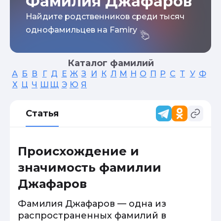
Фамилия Джафаров
Найдите родственников среди тысяч
однофамильцев на Famiry
Каталог фамилий
А
Б
В
Г
Д
Е
Ж
З
И
К
Л
М
Н
О
П
Р
С
Т
У
Ф
Х
Ц
Ч
Ш
Щ
Э
Ю
Я
Статья
Происхождение и
значимость фамилии
Джафаров
Фамилия Джафаров — одна из
распространенных фамилий в