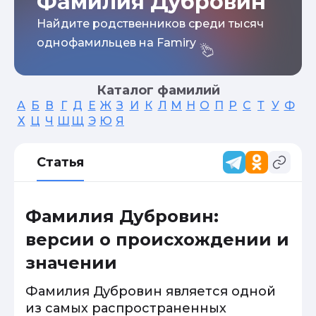
Фамилия Дубровин
Найдите родственников среди тысяч
однофамильцев на Famiry
Каталог фамилий
А
Б
В
Г
Д
Е
Ж
З
И
К
Л
М
Н
О
П
Р
С
Т
У
Ф
Х
Ц
Ч
Ш
Щ
Э
Ю
Я
Статья
Фамилия Дубровин:
версии о происхождении и
значении
Фамилия Дубровин является одной
из самых распространенных