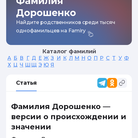
Фамилия
Дорошенко
Найдите родственников среди тысяч
однофамильцев на Famiry
Каталог фамилий
А
Б
В
Г
Д
Е
Ж
З
И
К
Л
М
Н
О
П
Р
С
Т
У
Ф
Х
Ц
Ч
Ш
Щ
Э
Ю
Я
Статья
Фамилия Дорошенко —
версии о происхождении и
значении