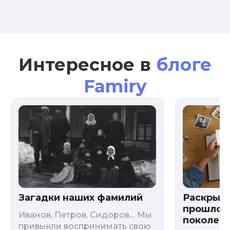
Интересное в
блоге
Famiry
Загадки наших фамилий
Раскрыв
прошлого
Иванов, Петров, Сидоров… Мы
поколени
привыкли воспринимать свою