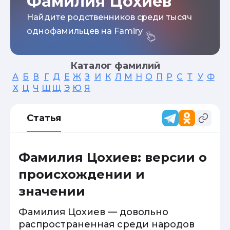
Фамилия Цохиев
Найдите родственников среди тысяч
однофамильцев на Famiry
Каталог фамилий
А
Б
В
Г
Д
Е
Ж
З
И
К
Л
М
Н
О
П
Р
С
Т
У
Ф
Х
Ц
Ч
Ш
Щ
Э
Ю
Я
Статья
Фамилия Цохиев: версии о
происхождении и
значении
Фамилия Цохиев — довольно
распространенная среди народов