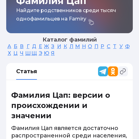
Фамилия Цап
Найдите родственников среди тысяч
однофамильцев на Famiry
Каталог фамилий
А
Б
В
Г
Д
Е
Ж
З
И
К
Л
М
Н
О
П
Р
С
Т
У
Ф
Х
Ц
Ч
Ш
Щ
Э
Ю
Я
Статья
Фамилия Цап: версии о
происхождении и
значении
Фамилия Цап является достаточно
распространенной среди населения,