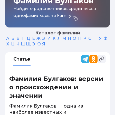
Фамилия Булгаков
Найдите родственников среди тысяч
однофамильцев на Famiry
Каталог фамилий
А
Б
В
Г
Д
Е
Ж
З
И
К
Л
М
Н
О
П
Р
С
Т
У
Ф
Х
Ц
Ч
Ш
Щ
Э
Ю
Я
Статья
Фамилия Булгаков: версии
о происхождении и
значении
Фамилия Булгаков — одна из
наиболее известных и