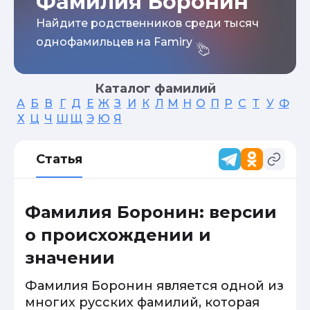
Фамилия Боронин
Найдите родственников среди тысяч
однофамильцев на Famiry
Каталог фамилий
А
Б
В
Г
Д
Е
Ж
З
И
К
Л
М
Н
О
П
Р
С
Т
У
Ф
Х
Ц
Ч
Ш
Щ
Э
Ю
Я
Статья
Фамилия Боронин: версии
о происхождении и
значении
Фамилия Боронин является одной из
многих русских фамилий, которая