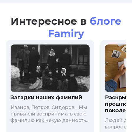
Интересное в
блоге
Famiry
Загадки наших фамилий
Раскрыв
прошлого
Иванов, Петров, Сидоров… Мы
поколени
привыкли воспринимать свою
фамилию как некую данность,
Людей дав
как цвет глаз или волос, и
вопрос о т