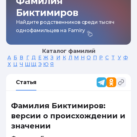
Фамилия
Биктимиров
Найдите родственников среди тысяч
однофамильцев на Famiry
Каталог фамилий
А
Б
В
Г
Д
Е
Ж
З
И
К
Л
М
Н
О
П
Р
С
Т
У
Ф
Х
Ц
Ч
Ш
Щ
Э
Ю
Я
Статья
Фамилия Биктимиров:
версии о происхождении и
значении