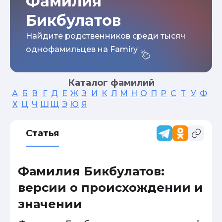
Фамилия
Бикбулатов
Найдите родственников среди тысяч
однофамильцев на Famiry
Каталог фамилий
А
Б
В
Г
Д
Е
Ж
З
И
К
Л
М
Н
О
П
Р
С
Т
У
Ф
Х
Ц
Ч
Ш
Щ
Э
Ю
Я
Статья
Фамилия Бикбулатов:
версии о происхождении и
значении