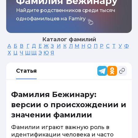
Фамилия Бежинару
Найдите родственников среди тысяч
однофамильцев на Famiry
Каталог фамилий
А
Б
В
Г
Д
Е
Ж
З
И
К
Л
М
Н
О
П
Р
С
Т
У
Ф
Х
Ц
Ч
Ш
Щ
Э
Ю
Я
Статья
Фамилия Бежинару:
версии о происхождении и
значении фамилии
Фамилии играют важную роль в
идентификации человека и часто