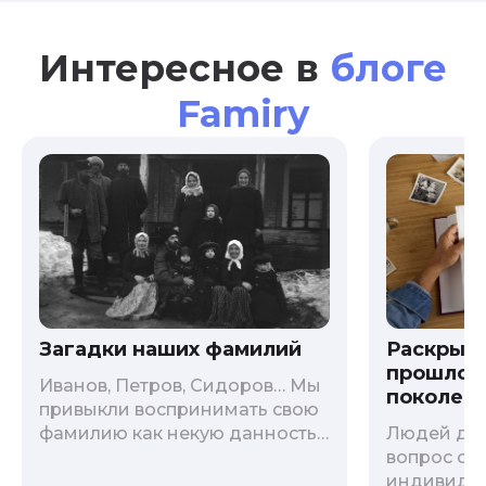
Интересное в
блоге
Famiry
Загадки наших фамилий
Раскрыв
прошлого
Иванов, Петров, Сидоров… Мы
поколени
привыкли воспринимать свою
фамилию как некую данность,
Людей дав
как цвет глаз или волос, и
вопрос о т
редко кто из нас решается ее
индивиду