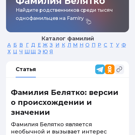
Фамилия Белятко
Найдите родственников среди тысяч
однофамильцев на Famiry
Каталог фамилий
А
Б
В
Г
Д
Е
Ж
З
И
К
Л
М
Н
О
П
Р
С
Т
У
Ф
Х
Ц
Ч
Ш
Щ
Э
Ю
Я
Статья
Фамилия Белятко: версии
о происхождении и
значении
Фамилия Белятко является
необычной и вызывает интерес