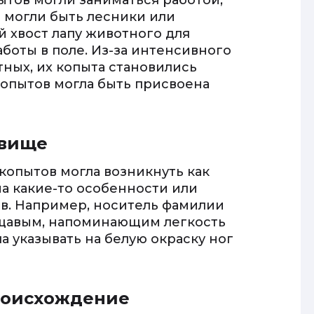
ытов могли заниматься работой,
 могли быть лесники или
й хвост лапу животного для
боты в поле. Из-за интенсивного
тных, их копыта становились
копытов могла быть присвоена
звище
копытов могла возникнуть как
а какие-то особенности или
в. Например, носитель фамилии
ощавым, напоминающим легкость
а указывать на белую окраску ног
происхождение