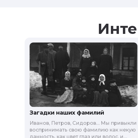
Инте
Загадки наших фамилий
Иванов, Петров, Сидоров… Мы привыкли
воспринимать свою фамилию как некую
данность, как цвет глаз или волос, и