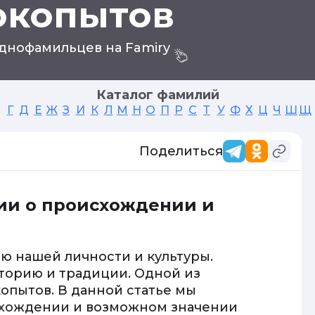
окопытов
днофамильцев на Famiry
Каталог фамилий
Г
Д
Е
Ж
З
И
К
Л
М
Н
О
П
Р
С
Т
У
Ф
Х
Ц
Ч
Ш
Щ
Поделиться
ии о происхождении и
ю нашей личности и культуры.
торию и традиции. Одной из
опытов. В данной статье мы
схождении и возможном значении