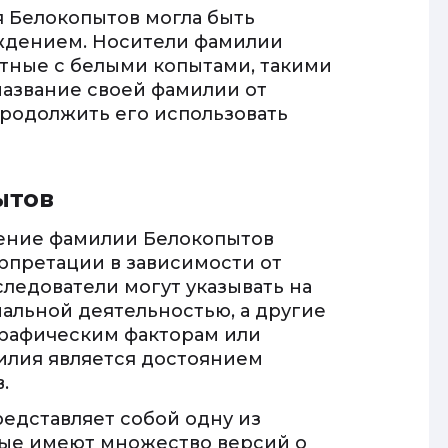
я Белокопытов могла быть
ждением. Носители фамилии
отные с белыми копытами, такими
название своей фамилии от
продолжить его использовать
ытов
чение фамилии Белокопытов
рпретации в зависимости от
ледователи могут указывать на
альной деятельностью, а другие
графическим факторам или
милия является достоянием
.
едставляет собой одну из
рые имеют множество версий о