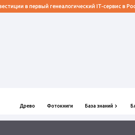
естиции в первый генеалогический IT-сервис в Ро
Древо
Фотокниги
База знаний
Б