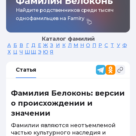
Фамилия Белоконь
Найдите родственников среди тысяч
однофамильцев на Famiry
Каталог фамилий
А
Б
В
Г
Д
Е
Ж
З
И
К
Л
М
Н
О
П
Р
С
Т
У
Ф
Х
Ц
Ч
Ш
Щ
Э
Ю
Я
Статья
Фамилия Белоконь: версии
о происхождении и
значении
Фамилии являются неотъемлемой
частью культурного наследия и