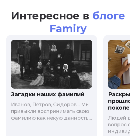
Интересное в
блоге
Famiry
Загадки наших фамилий
Раскрыв
прошлого
Иванов, Петров, Сидоров… Мы
поколени
привыкли воспринимать свою
фамилию как некую данность,
Людей дав
как цвет глаз или волос, и
вопрос о т
редко кто из нас решается ее
индивиду