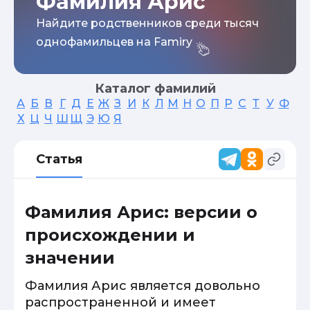
Фамилия Арис
Найдите родственников среди тысяч
однофамильцев на Famiry
Каталог фамилий
А
Б
В
Г
Д
Е
Ж
З
И
К
Л
М
Н
О
П
Р
С
Т
У
Ф
Х
Ц
Ч
Ш
Щ
Э
Ю
Я
Статья
Фамилия Арис: версии о
происхождении и
значении
Фамилия Арис является довольно
распространенной и имеет