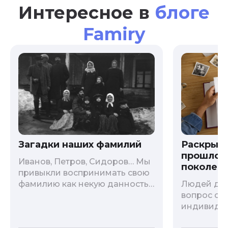
Интересное в
блоге
Famiry
Загадки наших фамилий
Раскрыв
прошлого
Иванов, Петров, Сидоров… Мы
поколени
привыкли воспринимать свою
фамилию как некую данность,
Людей дав
как цвет глаз или волос, и
вопрос о т
редко кто из нас решается ее
индивиду
сменить. Но что скрывается за
психологи