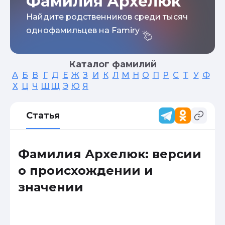
Фамилия Архелюк
Найдите родственников среди тысяч
однофамильцев на Famiry
Каталог фамилий
А
Б
В
Г
Д
Е
Ж
З
И
К
Л
М
Н
О
П
Р
С
Т
У
Ф
Х
Ц
Ч
Ш
Щ
Э
Ю
Я
Статья
Фамилия Архелюк: версии
о происхождении и
значении